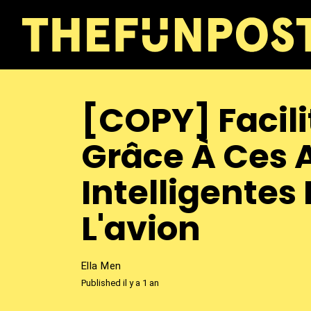
[COPY] Facil
Grâce À Ces 
Intelligentes
L'avion
Ella Men
Published il y a 1 an