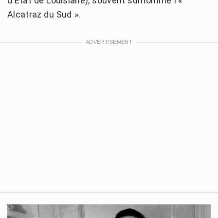
d'État de Louisiane), souvent surnommé l'«
Alcatraz du Sud ».